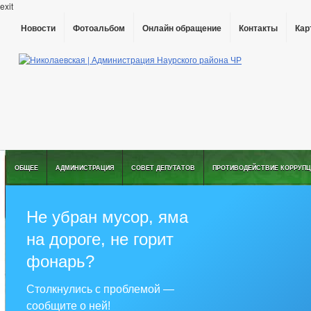
exit
Новости
Фотоальбом
Онлайн обращение
Контакты
Кар
ОБЩЕЕ
АДМИНИСТРАЦИЯ
СОВЕТ ДЕПУТАТОВ
ПРОТИВОДЕЙСТВИЕ КОРРУПЦ
Не убран мусор, яма
на дороге, не горит
фонарь?
Столкнулись с проблемой —
сообщите о ней!