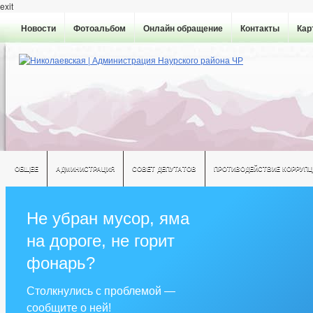
exit
Новости
Фотоальбом
Онлайн обращение
Контакты
Кар
ОБЩЕЕ
АДМИНИСТРАЦИЯ
СОВЕТ ДЕПУТАТОВ
ПРОТИВОДЕЙСТВИЕ КОРРУПЦ
Не убран мусор, яма
на дороге, не горит
фонарь?
Столкнулись с проблемой —
сообщите о ней!