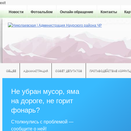
exit
Новости
Фотоальбом
Онлайн обращение
Контакты
Кар
ОБЩЕЕ
АДМИНИСТРАЦИЯ
СОВЕТ ДЕПУТАТОВ
ПРОТИВОДЕЙСТВИЕ КОРРУПЦ
Не убран мусор, яма
на дороге, не горит
фонарь?
Столкнулись с проблемой —
сообщите о ней!