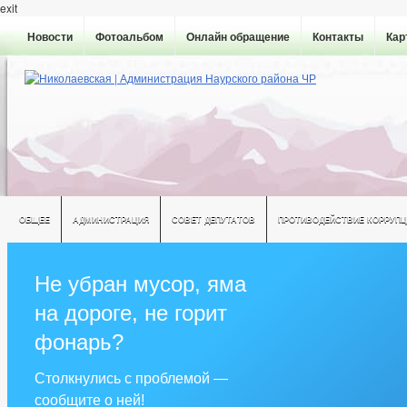
exit
Новости
Фотоальбом
Онлайн обращение
Контакты
Кар
ОБЩЕЕ
АДМИНИСТРАЦИЯ
СОВЕТ ДЕПУТАТОВ
ПРОТИВОДЕЙСТВИЕ КОРРУПЦ
Не убран мусор, яма
на дороге, не горит
фонарь?
Столкнулись с проблемой —
сообщите о ней!