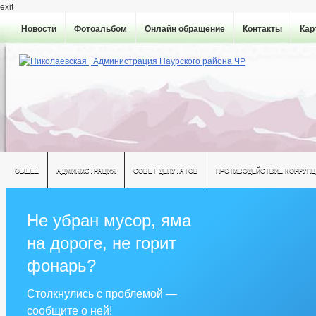
exit
Новости
Фотоальбом
Онлайн обращение
Контакты
Кар
ОБЩЕЕ
АДМИНИСТРАЦИЯ
СОВЕТ ДЕПУТАТОВ
ПРОТИВОДЕЙСТВИЕ КОРРУПЦ
Не убран мусор, яма
на дороге, не горит
фонарь?
Столкнулись с проблемой —
сообщите о ней!