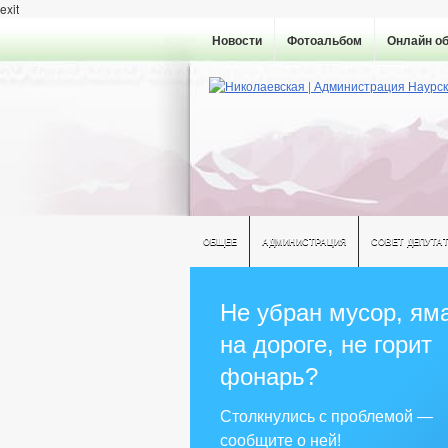
exit
Новости
Фотоальбом
Онлайн о
ОБЩЕЕ
АДМИНИСТРАЦИЯ
СОВЕТ ДЕПУТА
Не убран мусор, ям
на дороге, не горит
фонарь?
Столкнулись с проблемой —
сообщите о ней!