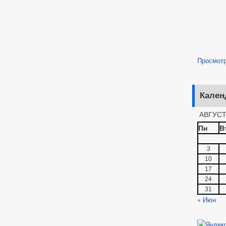
Просмот
Кален
АВГУСТ
Пн
В
3
10
17
24
31
« Июн