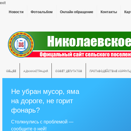
exit
Новости
Фотоальбом
Онлайн обращение
Контакты
Кар
ОБЩЕЕ
АДМИНИСТРАЦИЯ
СОВЕТ ДЕПУТАТОВ
ПРОТИВОДЕЙСТВИЕ КОРРУПЦ
Не убран мусор, яма
на дороге, не горит
фонарь?
Столкнулись с проблемой —
сообщите о ней!