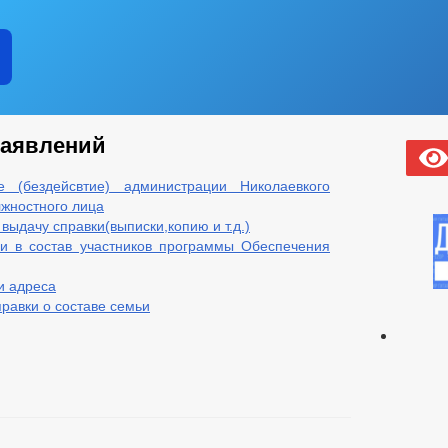
заявлений
 (бездейсвтие) администрации Николаевкого
лжностного лица
выдачу справки(выписки,копию и т.д.)
и в состав участников программы Обеспечения
и адреса
равки о составе семьи