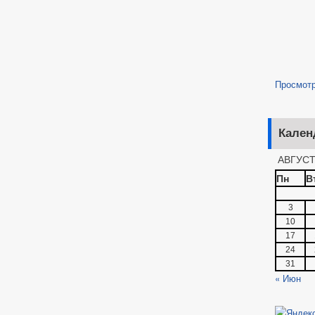
Просмот
Кален
АВГУСТ
Пн
В
3
10
17
24
31
« Июн