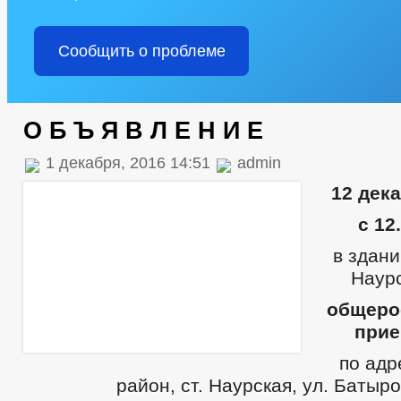
Сообщить о проблеме
О Б Ъ Я В Л Е Н И Е
1 декабря, 2016 14:51
admin
12 дек
с 12
в здан
Наурс
общеро
прие
по адр
район, ст. Наурская, ул. Батыро