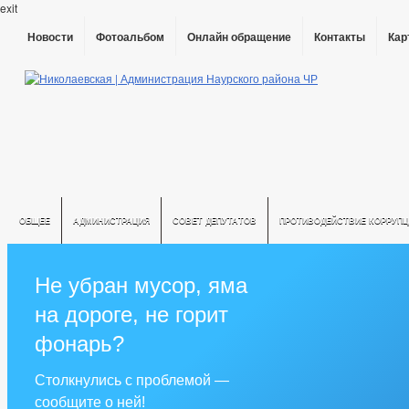
exit
Новости
Фотоальбом
Онлайн обращение
Контакты
Кар
ОБЩЕЕ
АДМИНИСТРАЦИЯ
СОВЕТ ДЕПУТАТОВ
ПРОТИВОДЕЙСТВИЕ КОРРУПЦ
Не убран мусор, яма
на дороге, не горит
фонарь?
Столкнулись с проблемой —
сообщите о ней!