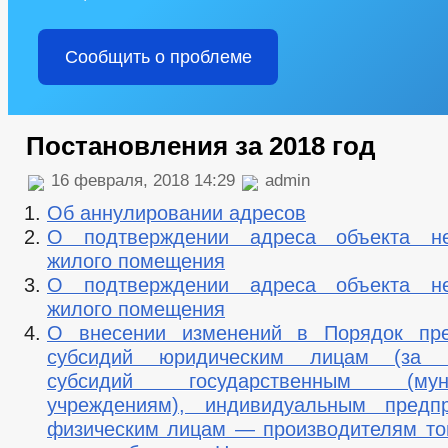
Сообщить о проблеме
Постановления за 2018 год
16 февраля, 2018 14:29
admin
Об аннулировании адресов
О подтверждении адреса объекта не
жилого помещения
О подтверждении адреса объекта не
жилого помещения
О внесении изменений в Порядок пре
субсидий юридическим лицам (за и
субсидий государственным (муни
учреждениям), индивидуальным предпр
физическим лицам — производителям тов