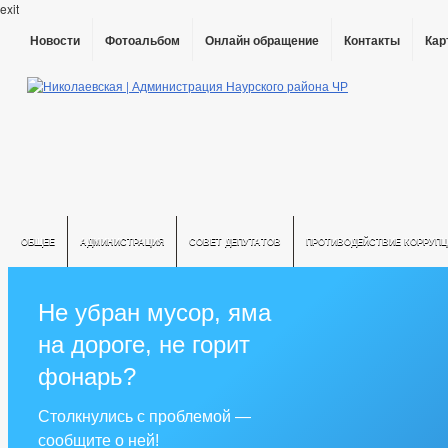
exit
Новости
Фотоальбом
Онлайн обращение
Контакты
Кар
ОБЩЕЕ
АДМИНИСТРАЦИЯ
СОВЕТ ДЕПУТАТОВ
ПРОТИВОДЕЙСТВИЕ КОРРУПЦ
Не убран мусор, яма
на дороге, не горит
фонарь?
Столкнулись с проблемой —
сообщите о ней!