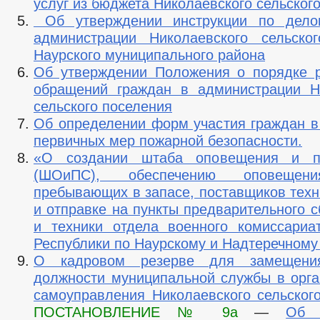
услуг из бюджета Николаевского сельског
Об утверждении инструкции по делоп
администрации Николаевского сельско
Наурского муниципального района
Об утверждении Положения о порядке 
обращений граждан в администрации Н
сельского поселения
Об определении форм участия граждан в
первичных мер пожарной безопасности.
«О создании штаба оповещения и п
(ШОиПС), обеспечению оповещен
пребывающих в запасе, поставщиков техн
и отправке на пункты предварительного 
и техники отдела военного комиссариа
Республики по Наурскому и Надтеречному
О кадровом резерве для замещения
должности муниципальной службы в орга
самоуправления Николаевского сельског
ПОСТАНОВЛЕНИЕ № 9а
—
Об 