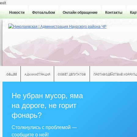
exit
Новости
Фотоальбом
Онлайн обращение
Контакты
Кар
ОБЩЕЕ
АДМИНИСТРАЦИЯ
СОВЕТ ДЕПУТАТОВ
ПРОТИВОДЕЙСТВИЕ КОРРУПЦ
Не убран мусор, яма
на дороге, не горит
фонарь?
Столкнулись с проблемой —
сообщите о ней!