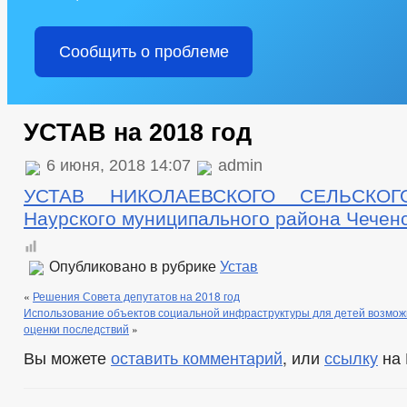
Сообщить о проблеме
УСТАВ на 2018 год
6 июня, 2018 14:07
admin
УСТАВ НИКОЛАЕВСКОГО СЕЛЬСКО
Наурского муниципального района Чечен
Опубликовано в рубрике
Устав
«
Решения Совета депутатов на 2018 год
Использование объектов социальной инфраструктуры для детей возмож
оценки последствий
»
Вы можете
оставить комментарий
, или
ссылку
на 