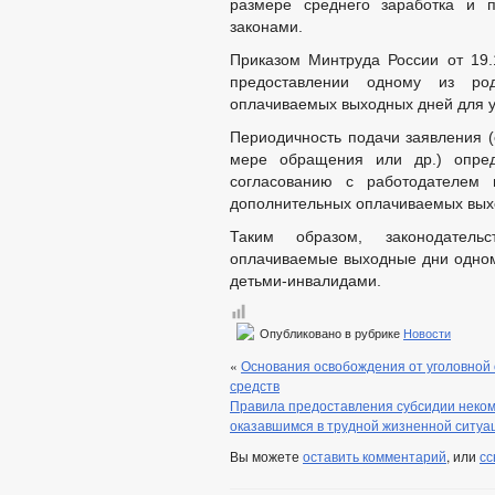
размере среднего заработка и п
законами.
Приказом Минтруда России от 19
предоставлении одному из род
оплачиваемых выходных дней для у
Периодичность подачи заявления (е
мере обращения или др.) опред
согласованию с работодателем 
дополнительных оплачиваемых вых
Таким образом, законодатель
оплачиваемые выходные дни одному
детьми-инвалидами.
Опубликовано в рубрике
Новости
«
Основания освобождения от уголовной 
средств
Правила предоставления субсидии неком
оказавшимся в трудной жизненной ситуа
Вы можете
оставить комментарий
, или
сс