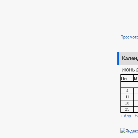
Просмот
Кален
ИЮНЬ 2
Пн
В
4
11
18
25
« Апр
Н