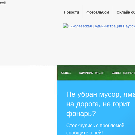
exit
Новости
Фотоальбом
Онлайн о
ОБЩЕЕ
АДМИНИСТРАЦИЯ
СОВЕТ ДЕПУТА
Не убран мусор, ям
на дороге, не горит
фонарь?
Столкнулись с проблемой —
сообщите о ней!