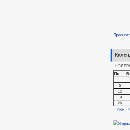
Просмот
Кален
НОЯБРЬ
Пн
В
5
12
19
26
« Июн
Ф