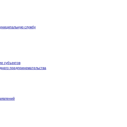
муниципальную службу
ие субъектов
еднего предпринемательства
аявлений