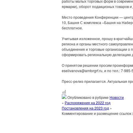
работы малых торговых форм в современн
ярмарки), оборот подакцизных товаров и 
Место проведения Конференции — центра
10, Башня С комплекса «Башня на Набереж
бесплатное.
Учитывая изложенное, прошу в кратчайш
региона и органы местного самоуправлен
объединения и торговые организации о 
сформировать региональную делегацию д
О принятом решении просим проинформир
eselivanova@amtorgrf.ru, и по тел.: 7-98
Пресс-релиз прилагается. Актуальная п
Опубликовано в рубрике
Новости
«
Распоряжения на 2022 год
Постановления на 2023 год
»
Комментирование и размещение ссылок 