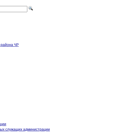
кции
ных служащих администрации