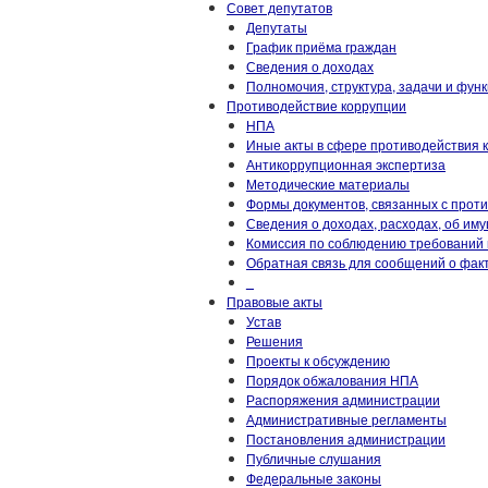
Совет депутатов
Депутаты
График приёма граждан
Сведения о доходах
Полномочия, структура, задачи и фун
Противодействие коррупции
НПА
Иные акты в сфере противодействия 
Антикоррупционная экспертиза
Методические материалы
Формы документов, связанных с прот
Сведения о доходах, расходах, об им
Комиссия по соблюдению требований 
Обратная связь для сообщений о фак
_
Правовые акты
Устав
Решения
Проекты к обсуждению
Порядок обжалования НПА
Распоряжения администрации
Административные регламенты
Постановления администрации
Публичные слушания
Федеральные законы