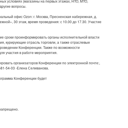
ых условиях (магазины на первых этажах, НТО, МТО,
другие вопросы.
льный офис Ozon: г. Москва, Пресненская набережная, д.
ной», 30 этаж, время проведения: с 10.00 до 17.30. Участие
ие сроки проинформировать органы исполнительной власти
ия, курирующие отрасль торговли, а также отраслевые
проведении Конференции. Также по возможности
ля участия в работе мероприятия.
овать организаторов Конференции по электронной почте:,
5-581-54-03 -Елена Селиванова.
рограмма Конференции будет
запрещено.