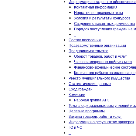
Информация о кадровом обеспечении
Контактная информация
Нормативно-правовые акты
Условия и результаты конкурсов
Сведения о вакантных должностях
Порядок поступления граждан на 
_
Состав поселения
Подведомственные организации
Предпринимательство
Оборот товаров, работ и услуг
Число замещенных рабочих мест
Финансово-экономическое состоян
Количество субъектов малого и ср
Реестр муниципального имущества
Статистические данные
Сход граждан
Комиссии
Рабочая группа АТК
Тексты официальных выступлений и з
Целевые программы
Закупка товаров, работ и услуг
Информация о результатах проверок
ГО и ЧС
_