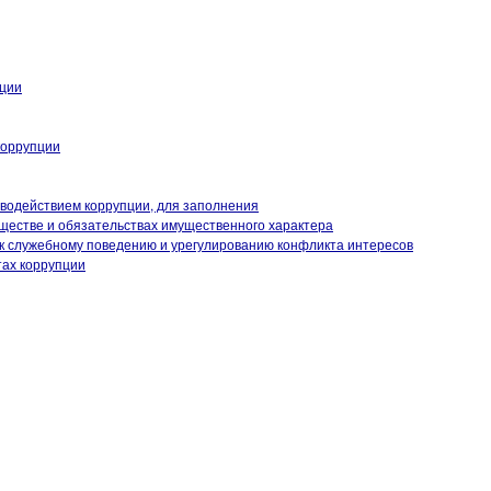
кции
коррупции
иводействием коррупции, для заполнения
уществе и обязательствах имущественного характера
к служебному поведению и урегулированию конфликта интересов
тах коррупции