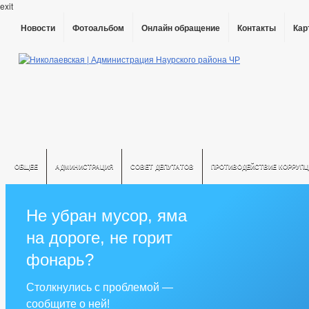
exit
Новости
Фотоальбом
Онлайн обращение
Контакты
Кар
ОБЩЕЕ
АДМИНИСТРАЦИЯ
СОВЕТ ДЕПУТАТОВ
ПРОТИВОДЕЙСТВИЕ КОРРУПЦ
Не убран мусор, яма
на дороге, не горит
фонарь?
Столкнулись с проблемой —
сообщите о ней!