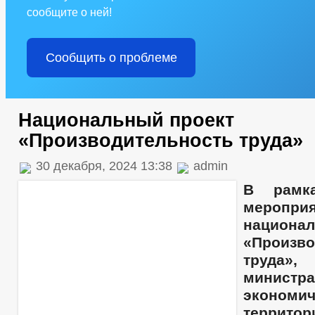
сообщите о ней!
Сообщить о проблеме
Национальный проект
«Производительность труда»
30 декабря, 2024 13:38
admin
В рамка
меропри
национа
«Произво
труда»,
министра
эконом
территор