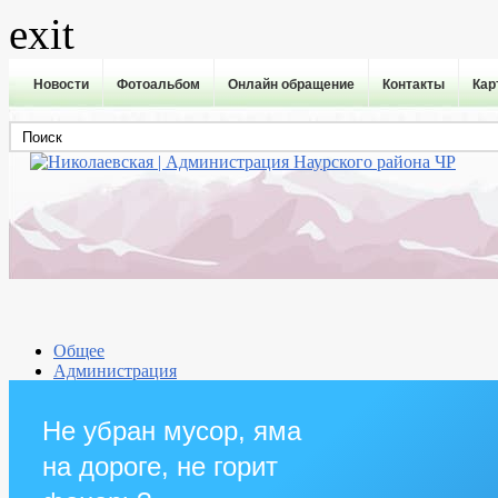
exit
Новости
Фотоальбом
Онлайн обращение
Контакты
Кар
Общее
Администрация
Совет депутатов
Противодействие коррупции
Не убран мусор, яма
Правовые акты
Бюджет
на дороге, не горит
Муниципальные услуги
Приём граждан