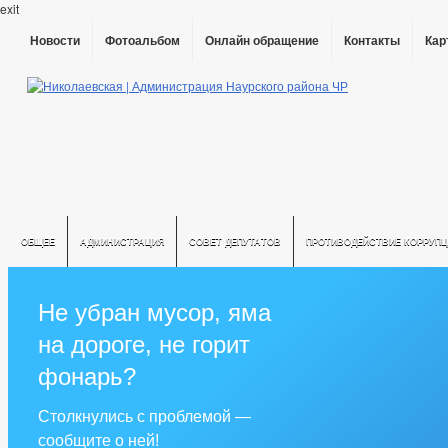
exit
Новости
Фотоальбом
Онлайн обращение
Контакты
Кар
ОБЩЕЕ
АДМИНИСТРАЦИЯ
СОВЕТ ДЕПУТАТОВ
ПРОТИВОДЕЙСТВИЕ КОРРУПЦ
Не убран мусор, яма
на дороге, не горит
фонарь?
Столкнулись с проблемой —
сообщите о ней!