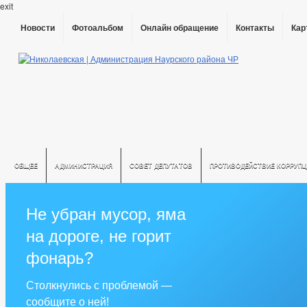
exit
Новости
Фотоальбом
Онлайн обращение
Контакты
Кар
ОБЩЕЕ
АДМИНИСТРАЦИЯ
СОВЕТ ДЕПУТАТОВ
ПРОТИВОДЕЙСТВИЕ КОРРУПЦ
Не убран мусор, яма
на дороге, не горит
фонарь?
Столкнулись с проблемой —
сообщите о ней!