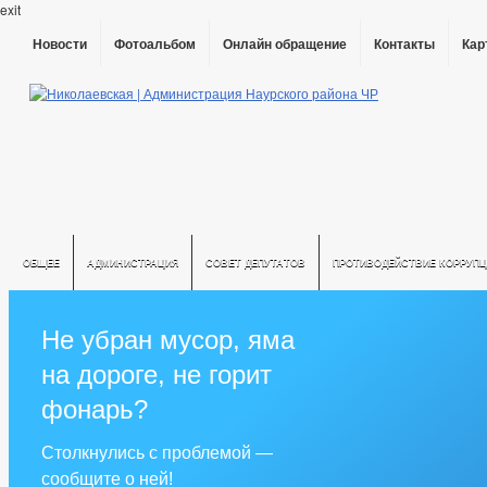
exit
Новости
Фотоальбом
Онлайн обращение
Контакты
Кар
ОБЩЕЕ
АДМИНИСТРАЦИЯ
СОВЕТ ДЕПУТАТОВ
ПРОТИВОДЕЙСТВИЕ КОРРУПЦ
Не убран мусор, яма
на дороге, не горит
фонарь?
Столкнулись с проблемой —
сообщите о ней!