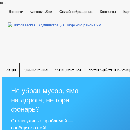
exit
Новости
Фотоальбом
Онлайн обращение
Контакты
Кар
ОБЩЕЕ
АДМИНИСТРАЦИЯ
СОВЕТ ДЕПУТАТОВ
ПРОТИВОДЕЙСТВИЕ КОРРУПЦ
Не убран мусор, яма
на дороге, не горит
фонарь?
Столкнулись с проблемой —
сообщите о ней!