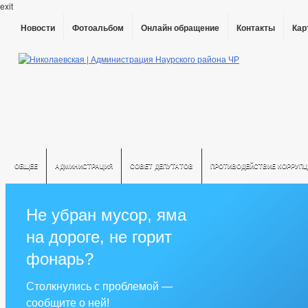
exit
Новости
Фотоальбом
Онлайн обращение
Контакты
Кар
ОБЩЕЕ
АДМИНИСТРАЦИЯ
СОВЕТ ДЕПУТАТОВ
ПРОТИВОДЕЙСТВИЕ КОРРУПЦ
Не убран мусор, яма
на дороге, не горит
фонарь?
Столкнулись с проблемой —
сообщите о ней!