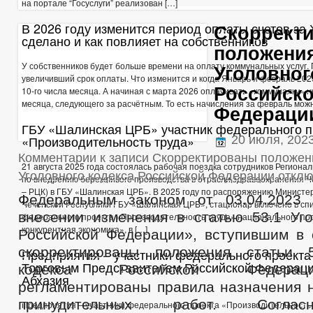
на портале “Госуслуги” реализован […]
МУНИЦИПАЛЬНЫЕ УСЛУГИ
СТАНД
МУНИЦИПАЛЬНЫЕ УСЛУГИ
В 2026 году изменится период оплаты счетов за
ЕДИНЫЙ ПОРТАЛ ГОСУДАРСТВЕННЫХ И 
Скоррект
сделано и как повлияет на собственников
ОБРАЩЕНИЕ К ГЛАВЕ
ИНТЕРНЕТ ПРИЕМН
положения
ПРИЁМ ГРАЖДАН
ОБЗОРЫ ОБРАЩЕНИЙ ГРАЖДАН
ФОРМА О
У собственников будет больше времени на оплату коммунальных услуг. 
Уголовног
РЕГЛАМЕНТ РАССМОТРЕНИЯ ОБРАЩЕНИЙ
увеличивший срок оплаты. Что изменится и когда Январь и февраль 202
Российск
10-го числа месяца. А начиная с марта 2026 оплачивать «коммуналку» н
месяца, следующего за расчётным. То есть начисления за февраль можн
Федераци
ГБУ «Шалинская ЦРБ» участник федерального п
«Производительность труда»
20 июля, 202
Комментарии
к записи Скорректированы положени
21 августа 2025 года состоялась рабочая поездка сотрудников Региона
Уголовного кодекса Российской Федерации
отклю
по внедрению бережливого производства в отрасли здравоохранения Ч
– РЦК) в ГБУ «Шалинская ЦРБ». В 2025 году по распоряжению Министе
Федеральным законом от 03.04.202
Чеченской Республики ГБУ «Шалинская ЦРБ», стационар включено в спи
внесении изменения в статью 53.1 Уго
федерального проекта «Производительность труда» национального пр
конкурентная экономика», в […]
Российской Федерации», вступившим в с
скорректированы положения статьи 5
Предприятия – участники федерального проекта 
Торговым Представителем Российской Федераци
кодекса Российской Федерац
Абхазия
регламентированы правила назначения н
принудительных работ. Соглас
Предприятия – участники федерального проекта «Производительность