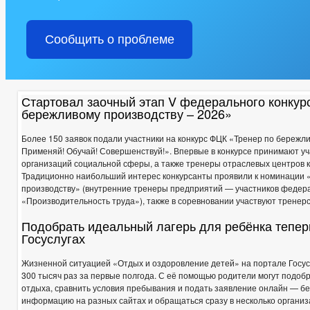
ПРЕДПРИНИМАТЕЛЬСТВО
ОБОРОТ ТОВАРОВ, РАБОТ И УСЛ
ФИНАНСОВО-ЭКОНОМИЧЕСКОЕ СОСТОЯНИЕ СУБЪЕКТОВ
К
Сообщить о проблеме
РЕЕСТР МУНИЦИПАЛЬНОГО ИМУЩЕСТВА
СТАТИСТИЧЕСКИ
ТЕКСТЫ ОФИЦИАЛЬНЫХ ВЫСТУПЛЕНИЙ И ЗАЯВЛЕНИЙ
ЦЕ
ИНФОРМАЦИЯ О РЕЗУЛЬТАТАХ ПРОВЕРОК
ГО И ЧС
_
Стартовал заочный этап V федерального конкур
ДЕПУТАТЫ
ГРАФИК ПРИЁМА ГРАЖДАН
бережливому производству – 2026»
СОВЕТ ДЕПУТАТОВ
ПОЛНОМОЧИЯ, СТРУКТУРА, ЗАДАЧИ И ФУНКЦИИ
Более 150 заявок подали участники на конкурс ФЦК «Тренер по бережл
НПА
ИНЫЕ АКТЫ В СФЕРЕ ПР
Применяй! Обучай! Совершенствуй!». Впервые в конкурсе принимают у
ПРОТИВОДЕЙСТВИЕ КОРРУПЦИИ
МЕТОДИЧЕСКИЕ МАТЕРИАЛЫ
организаций социальной сферы, а также тренеры отраслевых центров 
ФОРМЫ ДОКУМЕНТОВ, СВЯЗАННЫХ С
Традиционно наибольший интерес конкурсанты проявили к номинации 
производству» (внутренние тренеры предприятий — участников федер
СВЕДЕНИЯ О ДОХОДАХ, РАСХОДАХ, ОБ ИМУЩЕСТВЕ И ОБЯЗАТЕЛ
«Производительность труда»), также в соревновании участвуют тренерс
КОМИССИЯ ПО СОБЛЮДЕНИЮ ТРЕБОВАНИЙ К СЛУЖЕБНОМУ ПОВЕ
ОБРАТНАЯ СВЯЗЬ ДЛЯ СООБЩЕНИЙ О ФАКТАХ КОРРУПЦИИ
Подобрать идеальный лагерь для ребёнка тепер
Госуслугах
УСТАВ
РЕШЕНИЯ
ПРОЕКТЫ К ОБ
ПРАВОВЫЕ АКТЫ
РАСПОРЯЖЕНИЯ АДМИНИСТРАЦИИ
АДМИ
Жизненной ситуацией «Отдых и оздоровление детей» на портале Госус
ПУБЛИЧНЫЕ СЛУШАНИЯ
ФЕДЕРАЛЬНЫЕ 
300 тысяч раз за первые полгода. С её помощью родители могут подо
БЮДЖЕТ ПО ГОДАМ
отдыха, сравнить условия пребывания и подать заявление онлайн — бе
БЮДЖЕТ
ОТЧЕТ ОБ ИСПОЛНЕНИИ БЮДЖЕТА
_
информацию на разных сайтах и обращаться сразу в несколько органи