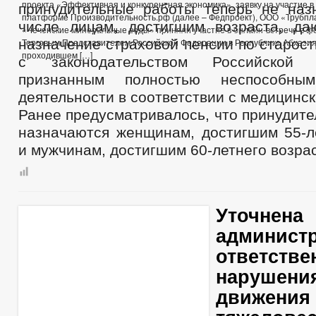
проекта «Эффективная и конкурентная экономика», заявку на участие в
принудительные работы теперь не наз
платформе Производительность.рф (далее – Федпроект), ООО «Трубпл
числе лицам, достигшим возраста, д
«Чеченские минеральные воды» приняли участие в онлайн-встрече в фо
назначение страховой пенсии по старост
Торговым Представителем Российской Федерации в Республике Абхазия
проходившем […]
с законодательством Российской
признанным полностью неспособны
деятельности в соответствии с медицинс
Ранее предусматривалось, что принудит
назначаются женщинам, достигшим 55-ле
и мужчинам, достигшим 60-летнего возрас
Уточнена
админист
ответстве
нарушени
движения