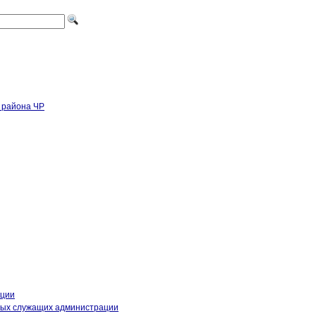
кции
ных служащих администрации