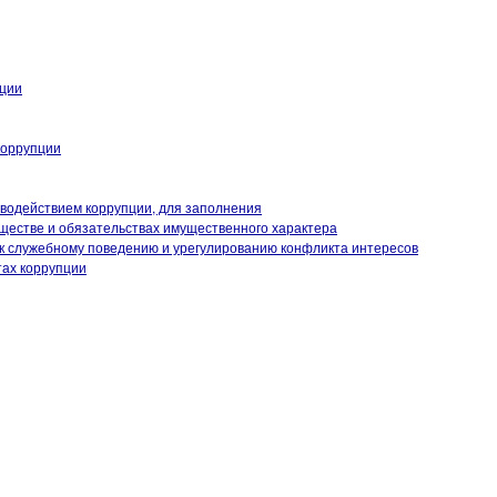
кции
коррупции
иводействием коррупции, для заполнения
уществе и обязательствах имущественного характера
к служебному поведению и урегулированию конфликта интересов
тах коррупции