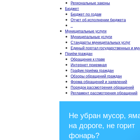
Региональные законы
Бюджет
Бюджет по годам
Отчет об исполнении бюджета
_
Муниципальные услуги
Муниципальные услуги
Стандарты муниципальных услуг
Единый портал государственных и му
Приём граждан
Обращение к главе
Интернет приемная
График приёма граждан
Обзоры обращений граждан
Форма обращений и заявлений
Порядок рассмотрения обращений
Регламент рассмотрения обращений
Не убран мусор, ям
на дороге, не горит
фонарь?