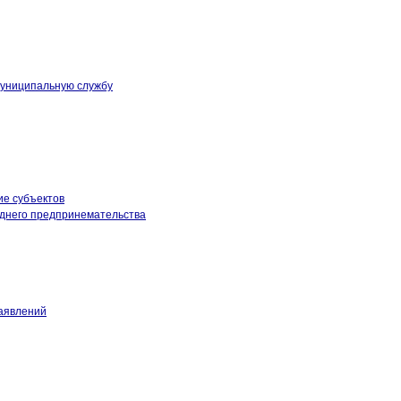
муниципальную службу
ие субъектов
еднего предпринемательства
аявлений