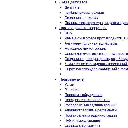
Совет депутатов
Депутаты
График приёма граждан
Сведения о доходах
Полномочия, структура, задачи и фун
Противодействие коррупции
НПА
Иные акты в сфере противодействия 
Антикоррупционная экспертиза
Методические материалы
Формы документов, связанных с прот
Сведения о доходах, расходах, об им
Комиссия по соблюдению требований 
Обратная связь для сообщений о фак
_
Правовые акты
Устав
Решения
Проекты к обсуждению
Порядок обжалования НПА
Распоряжения администрации
Административные регламенты
Постановления администрации
Публичные слушания
Федеральные законы