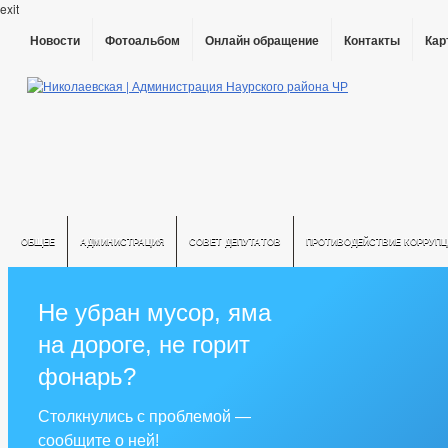
exit
Новости
Фотоальбом
Онлайн обращение
Контакты
Кар
ОБЩЕЕ
АДМИНИСТРАЦИЯ
СОВЕТ ДЕПУТАТОВ
ПРОТИВОДЕЙСТВИЕ КОРРУПЦ
Не убран мусор, яма
на дороге, не горит
фонарь?
Столкнулись с проблемой —
сообщите о ней!