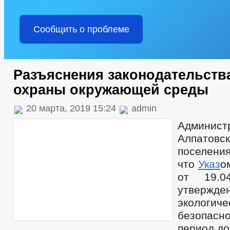
Сообщить о проблеме
Разъяснения законодательств
охраны окружающей среды
20 марта, 2019 15:24
admin
Админист
Алпатовс
поселен
что
Указ
о
от 19.0
утвержд
экологиче
безопасн
период до