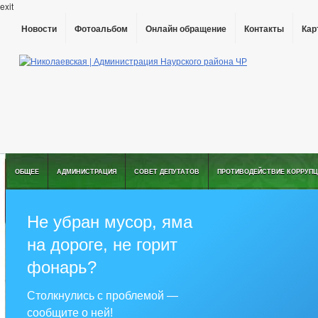
exit
Новости
Фотоальбом
Онлайн обращение
Контакты
Кар
ОБЩЕЕ
АДМИНИСТРАЦИЯ
СОВЕТ ДЕПУТАТОВ
ПРОТИВОДЕЙСТВИЕ КОРРУПЦ
Не убран мусор, яма
на дороге, не горит
фонарь?
Столкнулись с проблемой —
сообщите о ней!