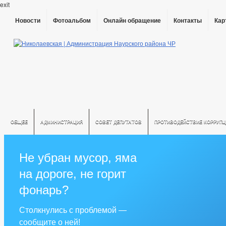
exit
Новости
Фотоальбом
Онлайн обращение
Контакты
Кар
ОБЩЕЕ
АДМИНИСТРАЦИЯ
СОВЕТ ДЕПУТАТОВ
ПРОТИВОДЕЙСТВИЕ КОРРУПЦ
Не убран мусор, яма
на дороге, не горит
фонарь?
Столкнулись с проблемой —
сообщите о ней!