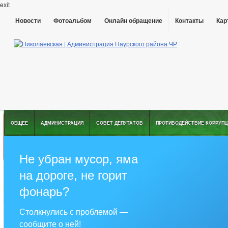
exit
Новости
Фотоальбом
Онлайн обращение
Контакты
Кар
ОБЩЕЕ
АДМИНИСТРАЦИЯ
СОВЕТ ДЕПУТАТОВ
ПРОТИВОДЕЙСТВИЕ КОРРУПЦ
Не убран мусор, яма
на дороге, не горит
фонарь?
Столкнулись с проблемой —
сообщите о ней!