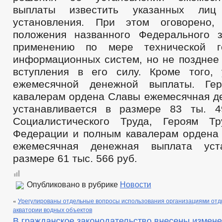
выплаты известить указанных л
установления. При этом оговорено,
положения названного Федерального 
применению по мере технической г
информационных систем, но не позднее 
вступления в его силу. Кроме того,
ежемесячной денежной выплаты. Ге
кавалерам ордена Славы ежемесячная д
устанавливается в размере 83 ты. 4
Социалистического Труда, Героям Тр
Федерации и полным кавалерам ордена
ежемесячная денежная выплата уст
размере 61 тыс. 566 руб.
Опубликовано в рубрике
Новости
«
Урегулированы отдельные вопросы использования организациями отд
акватории водных объектов
В гражданское законодательство внесены измен