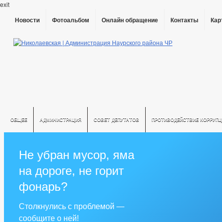
exit
Новости
Фотоальбом
Онлайн обращение
Контакты
Кар
ОБЩЕЕ
АДМИНИСТРАЦИЯ
СОВЕТ ДЕПУТАТОВ
ПРОТИВОДЕЙСТВИЕ КОРРУПЦ
Не убран мусор, яма
на дороге, не горит
фонарь?
Столкнулись с проблемой —
сообщите о ней!