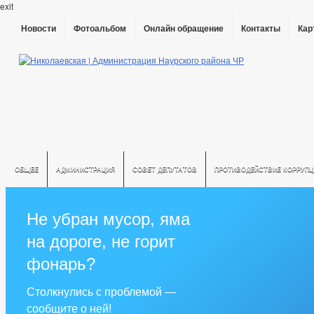
exit
Новости
Фотоальбом
Онлайн обращение
Контакты
Кар
ОБЩЕЕ
АДМИНИСТРАЦИЯ
СОВЕТ ДЕПУТАТОВ
ПРОТИВОДЕЙСТВИЕ КОРРУПЦ
Не убран мусор, яма
на дороге, не горит
фонарь?
Столкнулись с проблемой —
сообщите о ней!