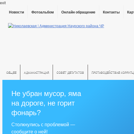
exit
Новости
Фотоальбом
Онлайн обращение
Контакты
Кар
ОБЩЕЕ
АДМИНИСТРАЦИЯ
СОВЕТ ДЕПУТАТОВ
ПРОТИВОДЕЙСТВИЕ КОРРУПЦ
Не убран мусор, яма
на дороге, не горит
фонарь?
Столкнулись с проблемой —
сообщите о ней!