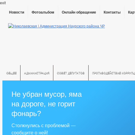
exit
Новости
Фотоальбом
Онлайн обращение
Контакты
Кар
ОБЩЕЕ
АДМИНИСТРАЦИЯ
СОВЕТ ДЕПУТАТОВ
ПРОТИВОДЕЙСТВИЕ КОРРУПЦ
Не убран мусор, яма
на дороге, не горит
фонарь?
Столкнулись с проблемой —
сообщите о ней!