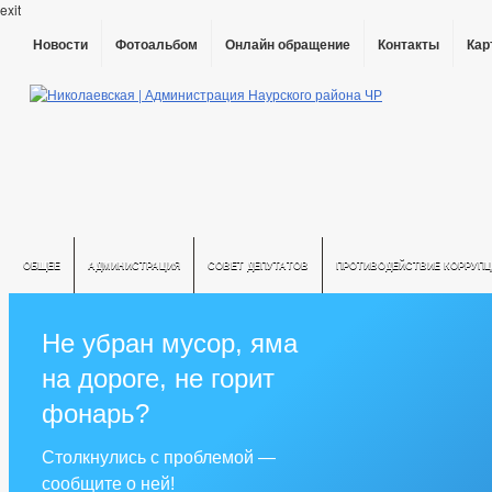
exit
Новости
Фотоальбом
Онлайн обращение
Контакты
Кар
ОБЩЕЕ
АДМИНИСТРАЦИЯ
СОВЕТ ДЕПУТАТОВ
ПРОТИВОДЕЙСТВИЕ КОРРУПЦ
Не убран мусор, яма
на дороге, не горит
фонарь?
Столкнулись с проблемой —
сообщите о ней!