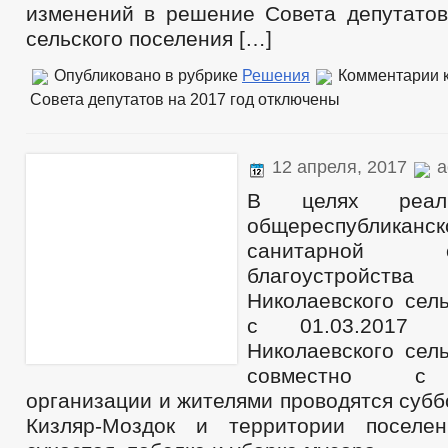
изменений в решение Совета депутатов
МУНИЦИПАЛЬНЫЕ УСЛУГИ
СТАНД
МУНИЦИПАЛЬНЫЕ УСЛУГИ
сельского поселения […]
ЕДИНЫЙ ПОРТАЛ ГОСУДАРСТВЕННЫХ И 
ОБРАЩЕНИЕ К ГЛАВЕ
ИНТЕРНЕТ ПРИЕМН
Опубликовано в рубрике
Решения
Комментарии
к
ПРИЁМ ГРАЖДАН
ОБЗОРЫ ОБРАЩЕНИЙ ГРАЖДАН
ФОРМА О
Совета депутатов на 2017 год
отключены
РЕГЛАМЕНТ РАССМОТРЕНИЯ ОБРАЩЕНИЙ
12 апреля, 2017
a
В целях реали
общереспубликанск
санитарной
благоустройств
Николаевского сел
с 01.03.2017 а
Николаевского сел
совместно с 
организации и жителями проводятся субб
Кизляр-Моздок и территории поселе