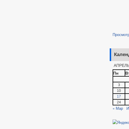
Просмот
Кален
АПРЕЛЬ
Пн
В
3
10
17
24
« Мар
И