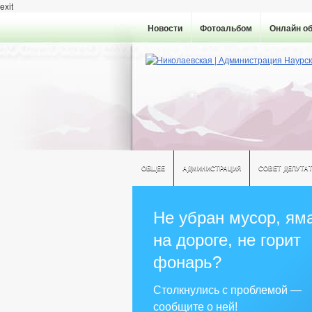
exit
Новости
Фотоальбом
Онлайн о
ОБЩЕЕ
АДМИНИСТРАЦИЯ
СОВЕТ ДЕПУТА
Не убран мусор, ям
на дороге, не горит
фонарь?
Столкнулись с проблемой —
сообщите о ней!