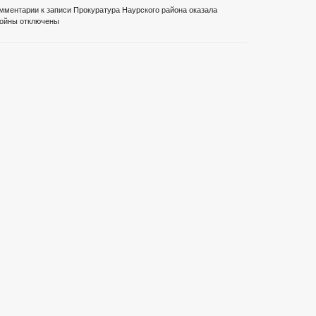
мментарии
к записи Прокуратура Наурского района оказала
войны
отключены