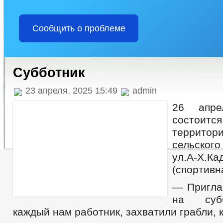
Сообщить о проблеме
Субботник
23 апреля, 2025 15:49
admin
26 апре
состоитс
территори
сельског
ул.А-Х.Ка
(спортивн
— Пригла
на субб
каждый нам работник, захватили грабли, 