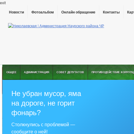
exit
Новости
Фотоальбом
Онлайн обращение
Контакты
Кар
ОБЩЕЕ
АДМИНИСТРАЦИЯ
СОВЕТ ДЕПУТАТОВ
ПРОТИВОДЕЙСТВИЕ КОРРУПЦ
Не убран мусор, яма
на дороге, не горит
фонарь?
Столкнулись с проблемой —
сообщите о ней!