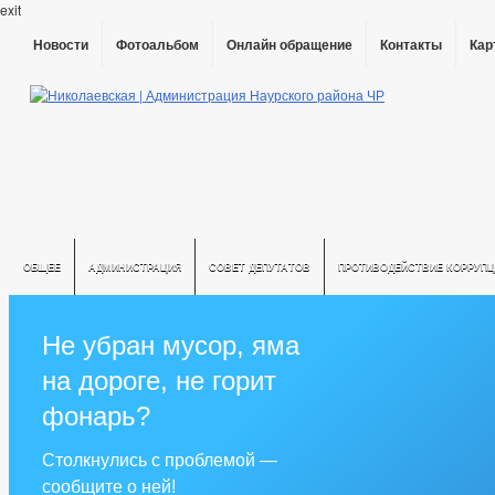
exit
Новости
Фотоальбом
Онлайн обращение
Контакты
Кар
ОБЩЕЕ
АДМИНИСТРАЦИЯ
СОВЕТ ДЕПУТАТОВ
ПРОТИВОДЕЙСТВИЕ КОРРУПЦ
Не убран мусор, яма
на дороге, не горит
фонарь?
Столкнулись с проблемой —
сообщите о ней!