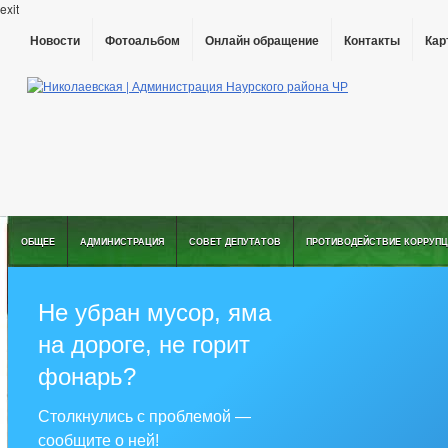
exit
Новости
Фотоальбом
Онлайн обращение
Контакты
Кар
ОБЩЕЕ
АДМИНИСТРАЦИЯ
СОВЕТ ДЕПУТАТОВ
ПРОТИВОДЕЙСТВИЕ КОРРУПЦ
Не убран мусор, яма
на дороге, не горит
фонарь?
Столкнулись с проблемой —
сообщите о ней!