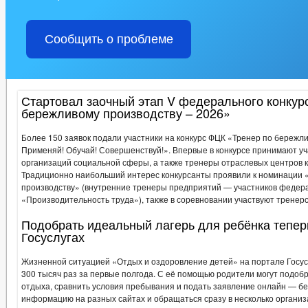
ПРЕДПРИНИМАТЕЛЬСТВО
ОБОРОТ ТОВАРОВ, РАБОТ И УСЛ
ФИНАНСОВО-ЭКОНОМИЧЕСКОЕ СОСТОЯНИЕ СУБЪЕКТОВ
К
Сообщить о проблеме
РЕЕСТР МУНИЦИПАЛЬНОГО ИМУЩЕСТВА
СТАТИСТИЧЕСКИ
ТЕКСТЫ ОФИЦИАЛЬНЫХ ВЫСТУПЛЕНИЙ И ЗАЯВЛЕНИЙ
ЦЕ
ИНФОРМАЦИЯ О РЕЗУЛЬТАТАХ ПРОВЕРОК
ГО И ЧС
_
Стартовал заочный этап V федерального конкур
ДЕПУТАТЫ
ГРАФИК ПРИЁМА ГРАЖДАН
бережливому производству – 2026»
СОВЕТ ДЕПУТАТОВ
ПОЛНОМОЧИЯ, СТРУКТУРА, ЗАДАЧИ И ФУНКЦИИ
Более 150 заявок подали участники на конкурс ФЦК «Тренер по бережл
НПА
ИНЫЕ АКТЫ В СФЕРЕ ПР
Применяй! Обучай! Совершенствуй!». Впервые в конкурсе принимают у
ПРОТИВОДЕЙСТВИЕ КОРРУПЦИИ
МЕТОДИЧЕСКИЕ МАТЕРИАЛЫ
организаций социальной сферы, а также тренеры отраслевых центров 
ФОРМЫ ДОКУМЕНТОВ, СВЯЗАННЫХ С
Традиционно наибольший интерес конкурсанты проявили к номинации 
производству» (внутренние тренеры предприятий — участников федер
СВЕДЕНИЯ О ДОХОДАХ, РАСХОДАХ, ОБ ИМУЩЕСТВЕ И ОБЯЗАТЕЛ
«Производительность труда»), также в соревновании участвуют тренерс
КОМИССИЯ ПО СОБЛЮДЕНИЮ ТРЕБОВАНИЙ К СЛУЖЕБНОМУ ПОВЕ
ОБРАТНАЯ СВЯЗЬ ДЛЯ СООБЩЕНИЙ О ФАКТАХ КОРРУПЦИИ
Подобрать идеальный лагерь для ребёнка тепер
Госуслугах
УСТАВ
РЕШЕНИЯ
ПРОЕКТЫ К ОБ
ПРАВОВЫЕ АКТЫ
РАСПОРЯЖЕНИЯ АДМИНИСТРАЦИИ
АДМИ
Жизненной ситуацией «Отдых и оздоровление детей» на портале Госус
ПУБЛИЧНЫЕ СЛУШАНИЯ
ФЕДЕРАЛЬНЫЕ 
300 тысяч раз за первые полгода. С её помощью родители могут подо
БЮДЖЕТ ПО ГОДАМ
отдыха, сравнить условия пребывания и подать заявление онлайн — бе
БЮДЖЕТ
ОТЧЕТ ОБ ИСПОЛНЕНИИ БЮДЖЕТА
_
информацию на разных сайтах и обращаться сразу в несколько органи