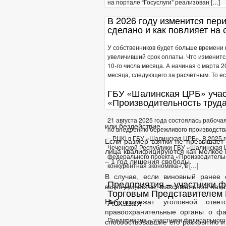
на портале “Госуслуги” реализован […]
МУНИЦИПАЛ
МУНИЦИПАЛЬНЫЕ УСЛУГИ
В 2026 году изменится пер
ЕДИНЫЙ ПОР
сделано и как повлияет на
ОБРАЩЕНИЕ К ГЛАВ
ПРИЁМ ГРАЖДАН
ОБЗОРЫ ОБРАЩЕНИ
У собственников будет больше времени н
РЕГЛАМЕНТ РАССМ
увеличивший срок оплаты. Что изменитс
10-го числа месяца. А начиная с марта 
месяца, следующего за расчётным. То ес
ГБУ «Шалинская ЦРБ» учас
«Производительность труд
21 августа 2025 года состоялась рабоч
или бездействие.
по внедрению бережливого производства
– РЦК) в ГБУ «Шалинская ЦРБ». В 2025
Если размер взятки не превышает 
Чеченской Республики ГБУ «Шалинская Ц
лица квалифицируются как мелкое 
федерального проекта «Производительн
– 1 год лишения свободы.
конкурентная экономика», в […]
В случае, если виновный ранее 
Предприятия – участники ф
взяточничестве, максимальное нака
Торговым Представителем 
Абхазия
Не подлежат уголовной ответ
правоохранительные органы о фа
Предприятия – участники федерального
способствовавшие его раскрытию и