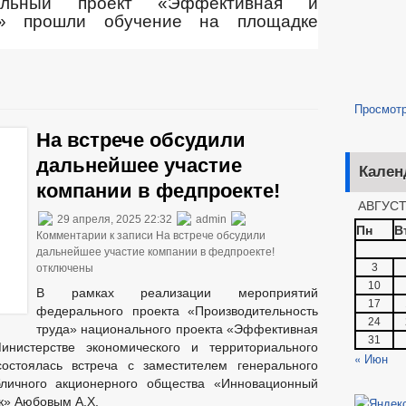
альный проект «Эффективная и
ка» прошли обучение на площадке
Просмот
На встрече обсудили
дальнейшее участие
Кален
компании в федпроекте!
АВГУСТ
29 апреля, 2025 22:32
admin
Пн
В
Комментарии
к записи На встрече обсудили
дальнейшее участие компании в федпроекте!
3
отключены
10
В рамках реализации мероприятий
17
федерального проекта «Производительность
24
труда» национального проекта «Эффективная
31
нистерстве экономического и территориального
« Июн
состоялась встреча с заместителем генерального
бличного акционерного общества «Инновационный
к» Аюбовым А.Х.