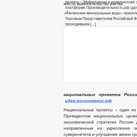
проекта «Эффективная и конкурентная э
место вымогательство взятки.
платформе Производительность.рф (дал
«Чеченские минеральные воды» приняли 
Торговым Представителем Российской Фе
проходившем […]
национальных проектов Росс
идея.росконгресс.рф
Национальные проекты – один из
Президентом национальных целе
экономической стратегии России
направленные на укрепление эк
суверенитета и улучшение жизни гр