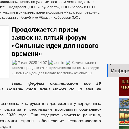
кономика», заявку на участие в котором можно подать на
ее – Федпроект), ООО «Трубпласт», ООО «Колос» и ООО
участие в онлайн-встрече в формате «Час с торгпредом» с
дерации в Республике Абхазия Кобесовой З.Ю.,
Продолжается прием
заявок на пятый форум
«Сильные идеи для нового
времени»
7 мая, 2025 14:07
admin
Комментарии
к
записи Продолжается прием заявок на пятый форум
Инфор
«Сильные идеи для нового времени»
отключены
Темы форума охватывают все 19
ии.
Подать свои идеи можно до 15 мая на
 основных инструментов достижения утвержденных
й развития и реализации программы социально-
 до 2030 года. Они содержат ключевые решения,
ономики страны, обеспечение технологического
аждан.