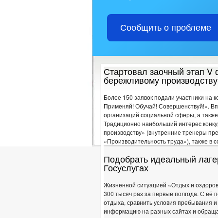
ПРЕДПРИНИМАТЕЛЬСТВО
ОБО
ФИНАНСОВО-ЭКОНОМИЧЕСКОЕ СОСТ
Сообщить о проблеме
РЕЕСТР МУНИЦИПАЛЬНОГО ИМУЩЕС
ТЕКСТЫ ОФИЦИАЛЬНЫХ ВЫСТУПЛЕН
ИНФОРМАЦИЯ О РЕЗУЛЬТАТАХ ПРОВ
Стартовал заочный этап V 
ДЕПУТАТЫ
бережливому производству
СОВЕТ ДЕПУТАТОВ
ПОЛНОМОЧИЯ, СТР
Более 150 заявок подали участники на 
НПА
Применяй! Обучай! Совершенствуй!». Вп
ПРОТИВОДЕЙСТВИЕ КОРРУПЦИИ
МЕТОДИ
организаций социальной сферы, а также
ФОРМЫ 
Традиционно наибольший интерес конку
производству» (внутренние тренеры пр
СВЕДЕНИЯ О ДОХОДАХ, РАСХОДАХ,
«Производительность труда»), также в 
КОМИССИЯ ПО СОБЛЮДЕНИЮ ТРЕБО
ОБРАТНАЯ СВЯЗЬ ДЛЯ СООБЩЕНИЙ 
Подобрать идеальный лаге
Госуслугах
УСТАВ
РЕШ
ПРАВОВЫЕ АКТЫ
РАСПОРЯЖЕНИЯ А
Жизненной ситуацией «Отдых и оздоров
ПУБЛИЧНЫЕ СЛУШ
300 тысяч раз за первые полгода. С её
БЮДЖЕТ ПО ГОДАМ
отдыха, сравнить условия пребывания и
БЮДЖЕТ
ОТЧЕТ ОБ ИСПОЛНЕНИИ 
информацию на разных сайтах и обращат