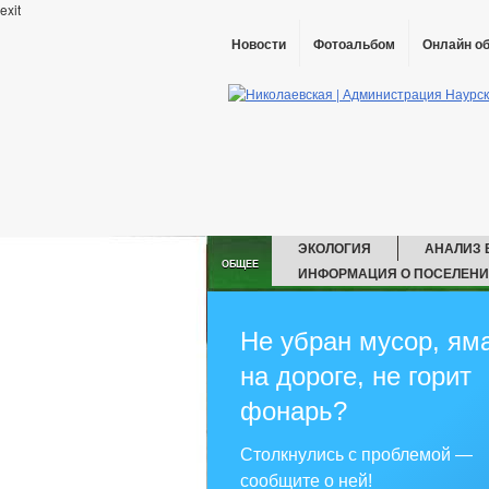
exit
Новости
Фотоальбом
Онлайн о
ЭКОЛОГИЯ
АНАЛИЗ
ОБЩЕЕ
ИНФОРМАЦИЯ О ПОСЕЛЕН
ГЛАВА
РЕКВ
АДМИНИСТРАЦИЯ
Не убран мусор, ям
СВЕДЕНИЯ О ДОХО
на дороге, не горит
СВЕДЕНИЯ О ЧИСЛЕННОСТИ МУНИ
ИНФОРМАЦИЯ О КАДРОВОМ ОБЕСПЕ
фонарь?
УСЛОВИЯ И РЕЗУЛЬТАТЫ КОНКУРСОВ
ПОРЯДОК ПОСТУПЛЕНИЯ ГРАЖДАН 
Столкнулись с проблемой —
СОСТАВ ПОСЕЛЕНИЯ
ПОДВЕД
сообщите о ней!