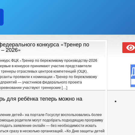
РОТ ТОВАРОВ, РАБОТ И УСЛУГ
ЧИСЛО ЗАМЕЩЕННЫХ РАБОЧИХ 
ОЯНИЕ СУБЪЕКТОВ
КОЛИЧЕСТВО СУБЪЕКТОВ МАЛОГО И СРЕД
ТВА
СТАТИСТИЧЕСКИЕ ДАННЫЕ
СХОД ГРАЖДАН
Р
ИЙ И ЗАЯВЛЕНИЙ
ЦЕЛЕВЫЕ ПРОГРАММЫ
ЗАКУПКА ТОВА
ЕРОК
ГО И ЧС
_
федерального конкурса «Тренер по
ГРАФИК ПРИЁМА ГРАЖДАН
СВЕДЕНИЯ О ДОХОДАХ
 – 2026»
УКТУРА, ЗАДАЧИ И ФУНКЦИИ
конкурс ФЦК «Тренер по бережливому производству-2026
ИНЫЕ АКТЫ В СФЕРЕ ПРОТИВОДЕЙСТВИЯ КОРРУПЦИИ
АНТИ
ервые в конкурсе принимают участие представители
ЧЕСКИЕ МАТЕРИАЛЫ
 тренеры отраслевых центров компетенций (ОЦК).
ДОКУМЕНТОВ, СВЯЗАННЫХ С ПРОТИВОДЕЙСТВИЕМ КОРРУПЦИИ, ДЛЯ 
рсанты проявили к номинации «Тренер по бережливому
едприятий — участников федерального проекта
 ОБ ИМУЩЕСТВЕ И ОБЯЗАТЕЛЬСТВАХ ИМУЩЕСТВЕННОГО ХАРАКТЕРА
соревновании участвуют тренерские […]
ВАНИЙ К СЛУЖЕБНОМУ ПОВЕДЕНИЮ И УРЕГУЛИРОВАНИЮ КОНФЛИКТА 
О ФАКТАХ КОРРУПЦИИ
_
рь для ребёнка теперь можно на
ЕНИЯ
ПРОЕКТЫ К ОБСУЖДЕНИЮ
ПОРЯДОК ОБЖАЛОВАНИ
ДМИНИСТРАЦИИ
АДМИНИСТРАТИВНЫЕ РЕГЛАМЕНТЫ
ПО
ление детей» на портале Госуслуг воспользовались более
АНИЯ
ФЕДЕРАЛЬНЫЕ ЗАКОНЫ
РЕГИОНАЛЬНЫЕ ЗАКОНЫ
 помощью родители могут подобрать подходящую программу
 подать заявление онлайн — без необходимости искать
БЮДЖЕТА
_
ься сразу в несколько организаций. «Ко Дню защиты детей